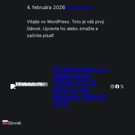
4. februára 2026
Nezaradené
Vitajte vo WordPress. Toto je váš prvý
článok. Upravte ho alebo zmažte a
začnite písať!
PP elektronika s.r.o.,
Sládkovičova
739/25, 957 01
Instagram
Faceboo
X
Bánovce nad
Bebravou, 0944 07
00 07
Slovak