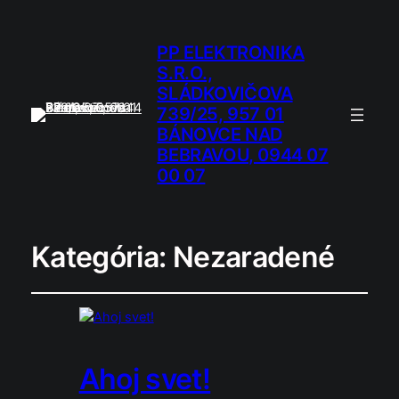
PP ELEKTRONIKA
S.R.O.,
SLÁDKOVIČOVA
739/25, 957 01
BÁNOVCE NAD
BEBRAVOU, 0944 07
00 07
Kategória:
Nezaradené
Ahoj svet!